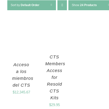
Sort by
Default Order
Show
24 Products
CTS
Members
Acceso
Access
a los
for
miembros
Resold
del CTS
CTS
$
12,345.67
Kits
$
29.95