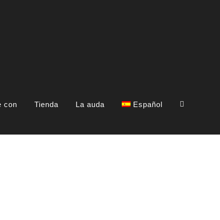
e con
Tienda
La auda
Español