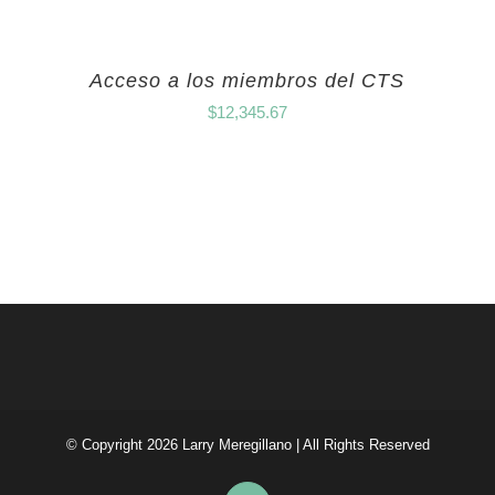
Acceso a los miembros del CTS
$
12,345.67
© Copyright
2026 Larry Meregillano | All Rights Reserved