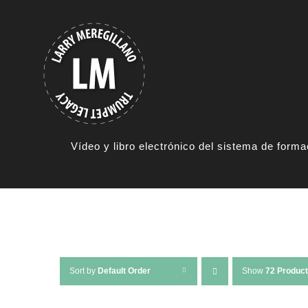
Skip
to
content
Vídeo y libro electrónico del sistema de form
Sort by
Default Order
Show
72 Produc