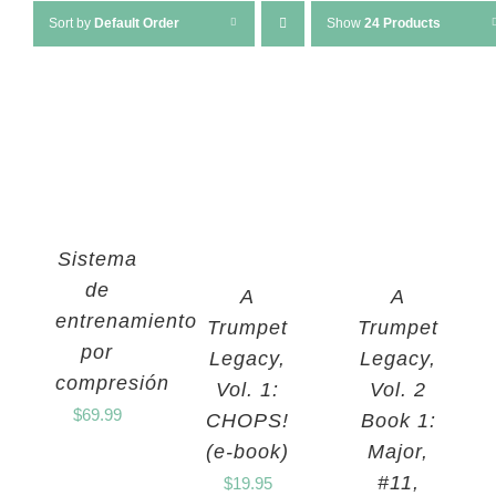
Sort by
Default Order
Show
24 Products
Sistema
de
A
A
entrenamiento
Trumpet
Trumpet
por
Legacy,
Legacy,
compresión
Vol. 1:
Vol. 2
$
69.99
CHOPS!
Book 1:
(e-book)
Major,
#11,
$
19.95