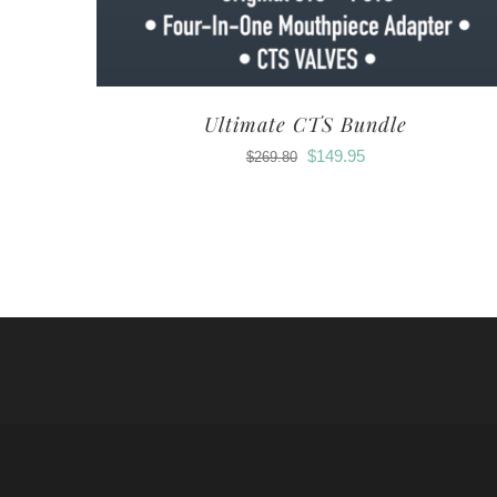
Ultimate CTS Bundle
$
149.95
$
269.80