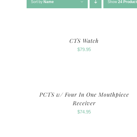
Sort by
Name
Show
24 Produc
CTS Watch
$
79.95
PCTS w/ Four In One Mouthpiece
Receiver
$
74.95